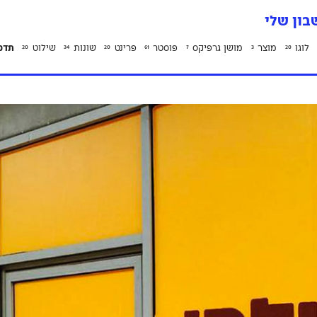
ון שלי
לוגו
מוצר
מושן גרפיקס
פוסטר
פרינט
שונות
שילוט
תדמ
20
34
20
61
7
3
20