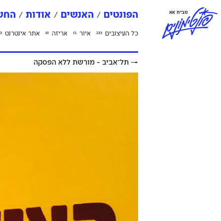
פ
ו
נ
ט
י
מ
ו
נ
י
ם
מבית אאא
הפונטים
האנשים
אודות
החשב
כל העיצובים
איור
אריזה
אתר אינטרנט
3
61
12
233
→
תל־אביב - מורשת ללא הפסקה