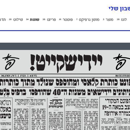
ון שלי
לוגו
מוצר
מושן גרפיקס
פוסטר
פרינט
שונות
שילוט
תדמ
20
34
20
61
7
3
20