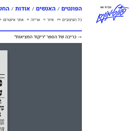
פ
ו
נ
ט
י
מ
ו
נ
י
ם
מבית אאא
הפונטים
האנשים
אודות
החשב
כל העיצובים
איור
אריזה
אתר אינטרנט
3
61
12
233
→
כריכה של הספר ״ריקוד המציאות״