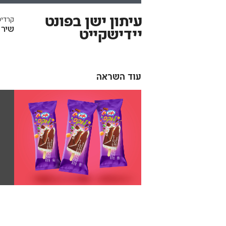
עיתון ישן בפונט
קרדיט
שיר 
יידישקייט
עוד השראה