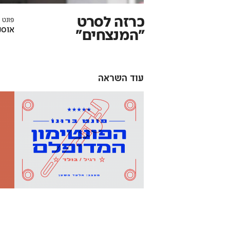
כרזה לסרט
פונט 
אוסק
״המנצחים״
עוד השראה