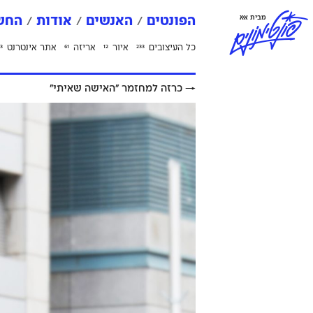
פ
ו
נ
ט
י
מ
ו
נ
י
ם
מבית אאא
הפונטים
האנשים
אודות
החשב
כל העיצובים
איור
אריזה
אתר אינטרנט
3
61
12
233
→
כרזה למחזמר ״האישה שאיתי״