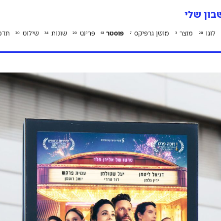
ון שלי
לוגו
מוצר
מושן גרפיקס
פוסטר
פרינט
שונות
שילוט
תדמ
20
34
20
61
7
3
20