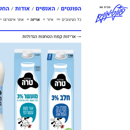
פ
ו
נ
ט
י
מ
ו
נ
י
ם
מבית אאא
הפונטים
האנשים
אודות
החשב
כל העיצובים
איור
אריזה
אתר אינטרנט
3
61
12
233
→
אריזות קמח הטחנות הגדולות