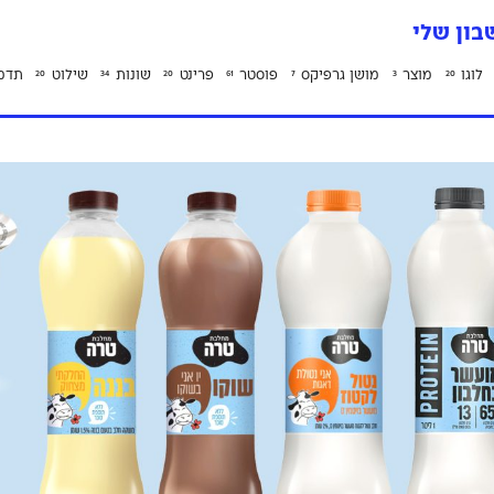
ון שלי
לוגו
מוצר
מושן גרפיקס
פוסטר
פרינט
שונות
שילוט
תדמ
20
34
20
61
7
3
20