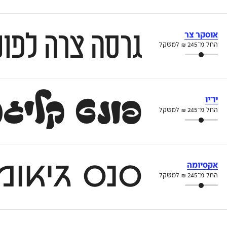
גרסה צרה לפונ
אוסקר צר
החל מ־
245
₪
למשקל
פונט קליגר
יו־יו
החל מ־
245
₪
למשקל
סנס גיאומ
אקסיומה
החל מ־
245
₪
למשקל