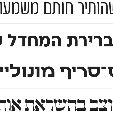
מעותי על עולם הטיפוגרפיה
ברירת המחדל 
־סריף מונולי
טיניות מהסגנון הניאו־קלאסי ״