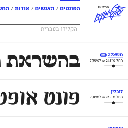
פ
ו
נ
ט
י
מ
ו
נ
י
ם
מבית אאא
הפונטים
האנשים
אודות
החשב
בהשראת הל
משאלה
חדש
החל מ־
245
₪
למשקל
פונט אופטי
לובלין
החל מ־
245
₪
למשקל