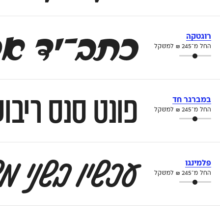
כתב־יד אקספרסיבי ונו
רוגטקה
החל מ־
245
₪
למשקל
פונט סנס ריבו
במברגר חד
החל מ־
245
₪
למשקל
עכשיו בשני מש
פלמינגו
החל מ־
245
₪
למשקל