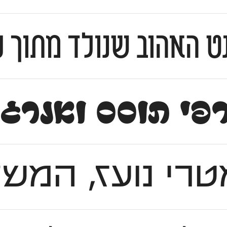
ט האהוב שנולד מתוך ס
פי תוסס ואנרגט
טרי נועז, המשל