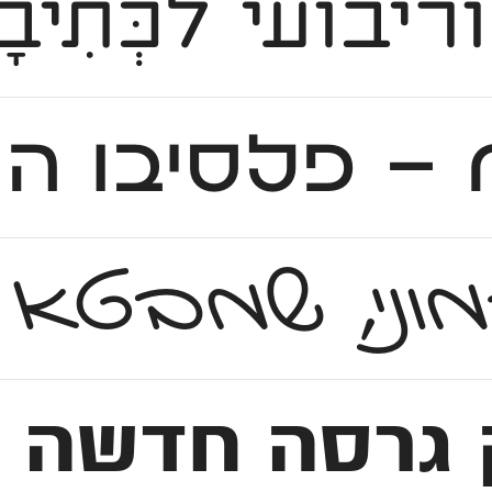
ריבועי לכְּת
ים.
והרמוני, שמב
שה לפונט הקלאסי ש