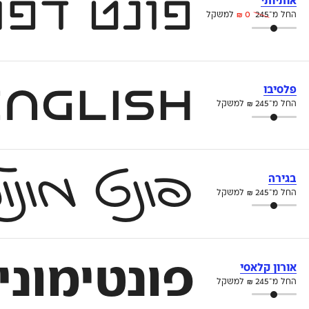
פונט דפו
אותיותי
החל מ־
245
0
₪
למשקל
Now with English – פלסיבו הוא פונט סנס מוחצן
פלסיבו
החל מ־
245
₪
למשקל
בגירה
פונט מונ
החל מ־
245
₪
למשקל
פונטימונים 
אורון קלאסי
החל מ־
245
₪
למשקל