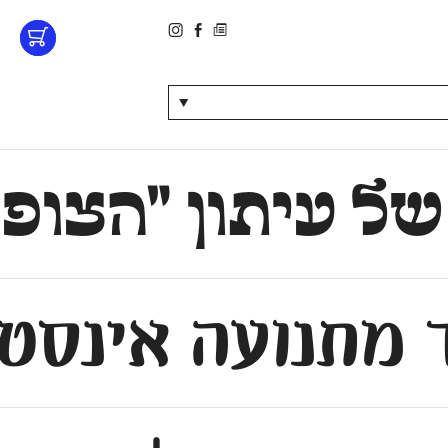
▼
 של עיתון ״הצו
 מתנועה אינסטי