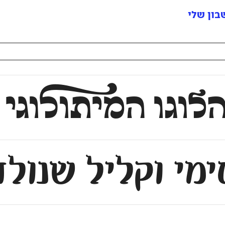
ון שלי
וגו המיתו
ל
וגי
מי וקליל שנולד