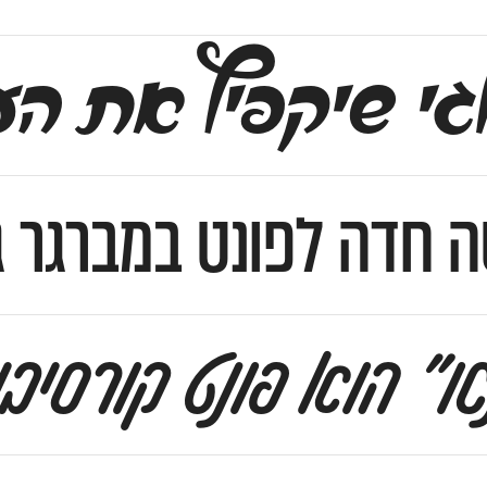
מחוזות חדשים. פונט רוגטקה כולל 0
סה חדה לפונט במברגר ג
״ הוא פונט קורסיבי, 