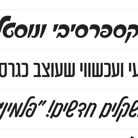
סטלגי שיקפיץ את העיצובים שלכם ל
עי ועכשווי שעוצב כגר
קלים חדשים! ״פלמינגו