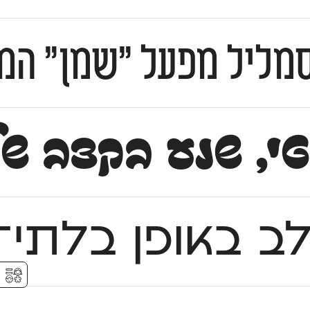
מליל מפעל ״שמן״ המית
י, שנע בקצב של
ב באופן בלתי־ש
⚥︎