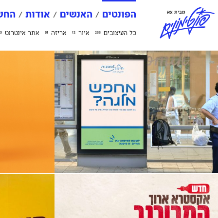
פ
ו
נ
ט
י
מ
ו
נ
י
ם
מבית אאא
הפונטים
האנשים
אודות
החשב
כל העיצובים
איור
אריזה
אתר אינטרנט
3
61
12
233