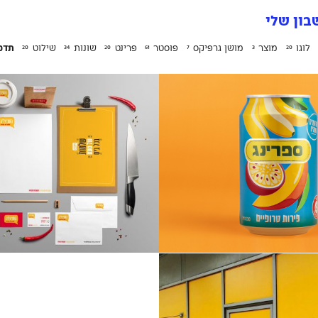
ון שלי
לוגו
מוצר
מושן גרפיקס
פוסטר
פרינט
שונות
שילוט
תדמ
20
34
20
61
7
3
20