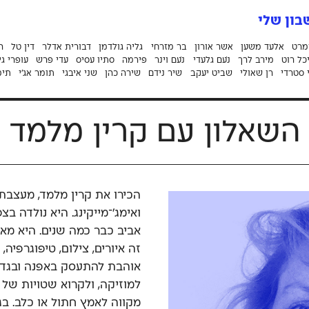
ון שלי
מרט
אלעד משען
אשר אורון
בר מזרחי
גליה גולדמן
דבורית אדלר
דין טל
ה
כל רוט
מירב לרך
נֹעם גלעדי
נֹעם וינר
פירמה
סתיו עסיס
עדי פרש
עופרי גי
 סטרדי
רן שאולי
שביט יעקב
שיר נידם
שירה כהן
שני איבגי
תומר אג׳י
תימ
השאלון עם קרין מלמד
ואימג׳־מייקינג. היא נולדה ב
אביב כבר כמה שנים. היא מאו
זה איורים, צילום, טיפוגרפיה,
אוהבת להתעסק באפנה ובגדים,
למוזיקה, ולקרוא שטויות של י
מקווה לאמץ חתול או כלב. בגל