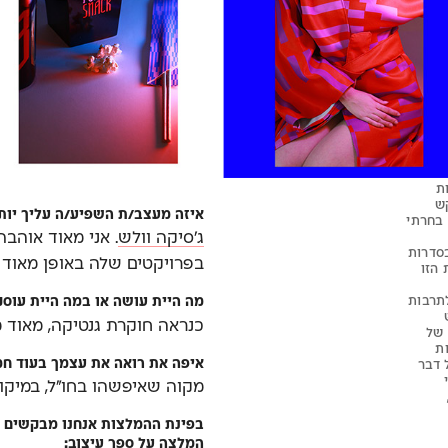
ת
קש
איזה מעצב/ת השפיע/ה עליך יות
 בחרתי
ג׳סיקה וולש
. אני מאוד אוה
בסדרות
בפרויקטים שלה באופן מאוד מ
 הזו
תרבות
מה היית עושה או במה היית עוס
כנראה חוקרת גנטיקה, מאוד 
 של
ת
איפה את רואה את עצמך בעוד חמ
 דבר
מקוה שאיפשהו בחו״ל, במיקום
בפינת ההמלצות אנחנו מבקשים ה
המלצה על ספר עיצוב: