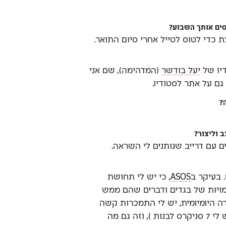
סים אותך השבוע?
 כדי לטוס לטייל אחרי סיום התואר.
יו של
יעל בודשר
(המדהימה), שם אני
גם על אתר לסטודיו.
?
 וליצור?
ם עם דרייב שנותנים לי השראה.
 בעיקר ב
ASOS
, כי יש לי תחושת
מויות של בגדים ודברים שהם ממש
 היומיומית, יש לי התמכרות קשה
בעיקר לקניית סניקרס לבן (יש לי 7 סניקרס לבנות ), וזה גם מה