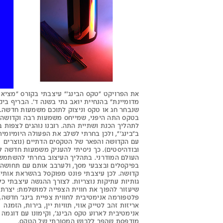
את הפרויקט ״טקס הבינג׳״ עיצבתי בקורס ״מציאו
מדומיינת״ בהנחיית יואב גתי בשנה ד׳. הבריף בי
שנבחר חג או טקס וניצוק לתוכם משמעות חדשה.
בטקס התה היפני, שמייחס משמעות רבה וקדושה
לתהליך הכנת ושתיית התה. רובנו נוהגים לצפות 
ב״בינג׳״, ולכן בחרתי לשלב את הפעולה היומיומית
עם הקדוּשה והפאר של הטקסים הדתיים (נוצרים
ובודהיסטים). כך ניסיתי להעניק משמעות חדשה ל
העולם המודרני. בתהליך העיצוב בחרתי להשתמש
בפיקסלים ובצבעי מסך, ולערבב אותם עם תחושה
קדוּשה. לכן עיצבתי פונט מפוקסל בהשראת אותיו
גותיות עתיקות נוצריות. לצורך ההגשה עיצבתי כל
שיעזור להפוך את חווית הצפייה למושלמת: יצרתי
פלטפורמה אנימטיבית לחווית צפיית בינג׳ חדשה,
אריזות זהב לטייק אווי, תוויות יין, בירות, הזמנה
אנימטיבית לארוע טקס הבינג׳, וקימונו עם דוגמה
מודפסת שהפך ללבוש המסורתי של הטקס.