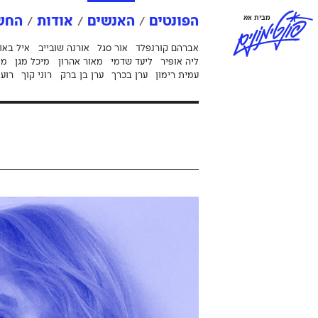
פ
ו
נ
ט
י
מ
ו
נ
י
ם
מבית אאא
הפונטים
האנשים
אודות
החשב
אברהם קורנפלד
אור סגל
אורנה שובייב
איל באו
ליה אופיר
ליעד שדמי
מאור אהרון
מיכל מגן
מי
עמית רימון
ערן בכרך
ערן בן ברק
רוני קוך
רועי