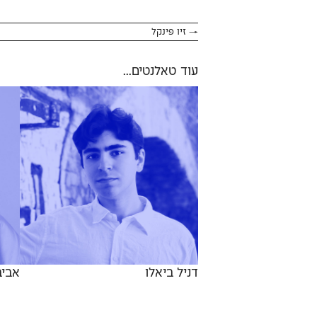
→
זיו פינקל
עוד טאלנטים...
דניל ביאלו
אביב