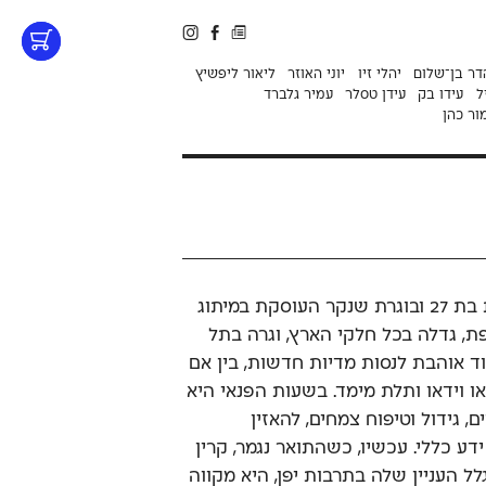
דר בן־שלום
יהלי זיו
יוני האוזר
ליאור ליפשיץ
ל
עידו בק
עידן טסלר
עמיר גלברד
ור כהן
הכירו את קרין מלמד, מעצבת בת 27 ובוגרת שנקר העוסקת במיתוג
צפת, גדלה בכל חלקי הארץ, וגרה בתל
ד אוהבת לנסות מדיות חדשות, בין אם
 או וידאו ותלת מימד. בשעות הפנאי היא
 גידול וטיפוח צמחים, להאזין
דע כללי. עכשיו, כשהתואר נגמר, קרין
ל העניין שלה בתרבות יפן, היא מקווה