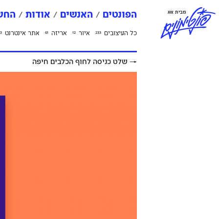
פ
ו
נ
ט
י
מ
ו
נ
י
ם
מבית אאא
הפונטים
האנשים
אודות
החשב
כל העיצובים
איור
אריזה
אתר אינטרנט
3
61
12
233
→
שלט כניסה לחוף הכלבים חיפה