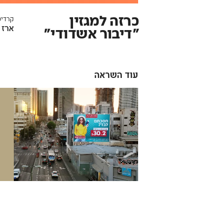
כרזה למגזין
קרדיט
ארז 
״דיבור אשדודי״
עוד השראה