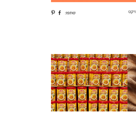
יקט
שתפו: