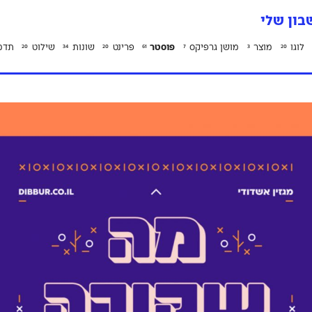
ון שלי
לוגו
מוצר
מושן גרפיקס
פוסטר
פרינט
שונות
שילוט
תדמ
20
34
20
61
7
3
20