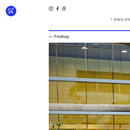
ית גרפית
6
←
Freshop