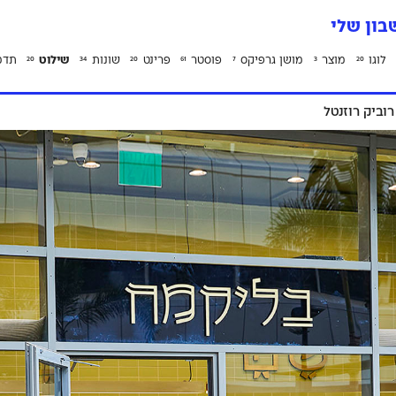
ון שלי
לוגו
מוצר
מושן גרפיקס
פוסטר
פרינט
שונות
שילוט
תדמ
20
34
20
61
7
3
20
וביק רוזנטל