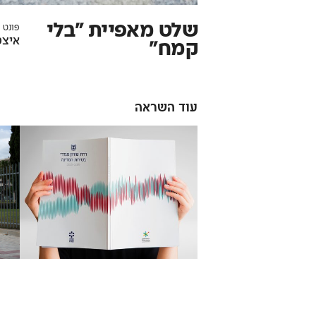
שלט מאפיית ״בלי
פונט 
איצט
קמח״
עוד השראה