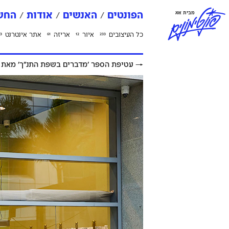
פ
ו
נ
ט
י
מ
ו
נ
י
ם
מבית אאא
הפונטים
האנשים
אודות
החשב
כל העיצובים
איור
אריזה
אתר אינטרנט
3
61
12
233
→
עטיפת הספר 'מדברים בשפת התנ״ך' מאת ר