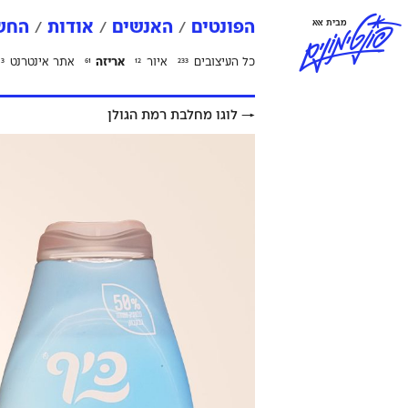
פ
ו
נ
ט
י
מ
ו
נ
י
ם
מבית אאא
הפונטים
האנשים
אודות
החשב
כל העיצובים
איור
אריזה
אתר אינטרנט
3
61
12
233
→
לוגו מחלבת רמת הגולן