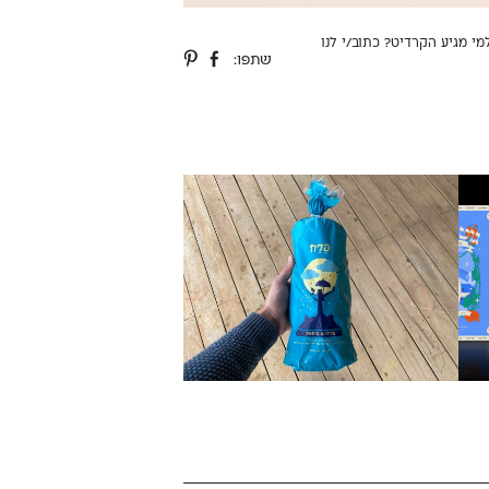
למי מגיע הקרדיט?
כתוב/י לנו
שתפו: