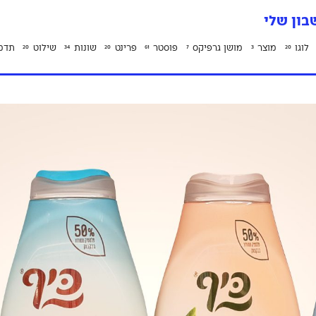
ון שלי
לוגו
מוצר
מושן גרפיקס
פוסטר
פרינט
שונות
שילוט
תדמ
20
34
20
61
7
3
20