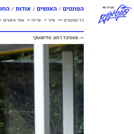
פ
ו
נ
ט
י
מ
ו
נ
י
ם
מבית אאא
הפונטים
האנשים
אודות
החשב
כל העיצובים
איור
אריזה
אתר אינטרנט
3
61
12
233
→
פסטיבל רחוב סלימנסקי