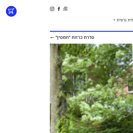
ית גרפית
6
סדרת כרזות ״חמסין״
←