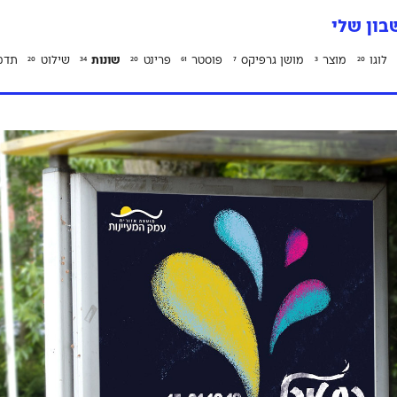
ון שלי
לוגו
מוצר
מושן גרפיקס
פוסטר
פרינט
שונות
שילוט
תדמ
20
34
20
61
7
3
20