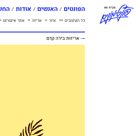
פ
ו
נ
ט
י
מ
ו
נ
י
ם
מבית אאא
הפונטים
האנשים
אודות
החשב
כל העיצובים
איור
אריזה
אתר אינטרנט
3
61
12
233
→
אריזות בירה קדם