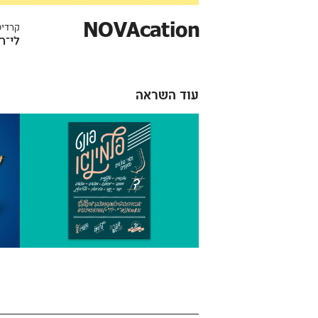
NOVAcation
קרדיט
לי־ר
עוד השראה