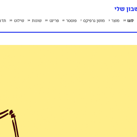
ון שלי
לוגו
מוצר
מושן גרפיקס
פוסטר
פרינט
שונות
שילוט
תדמ
20
34
20
61
7
3
20