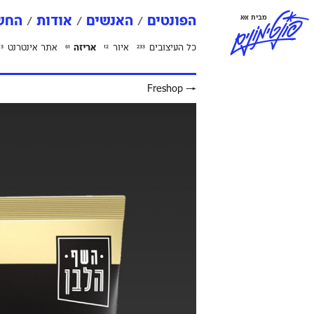
פ
ו
נ
ט
י
מ
ו
נ
י
ם
מבית אאא
הפונטים
האנשים
אודות
החשב
כל העיצובים
איור
אריזה
אתר אינטרנט
3
61
12
233
Freshop
→