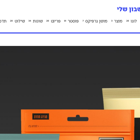
ון שלי
לוגו
מוצר
מושן גרפיקס
פוסטר
פרינט
שונות
שילוט
תדמ
20
34
20
61
7
3
20