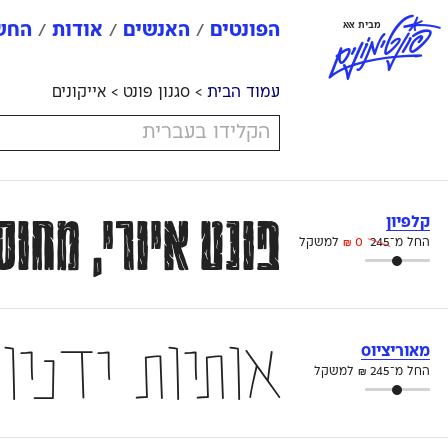
פ
ו
נ
ט
י
מ
ו
נ
י
ם
מבית אאא
הפונטים
האנשים
אודות
החשב
עמוד הבית
> סגנון פונט > אייקונים
פונט איורי, מחו
קלפיון
החל מ־
245
0
₪
למשקל
אותיות ידניו
מאוריציוס
החל מ־
245
₪
למשקל