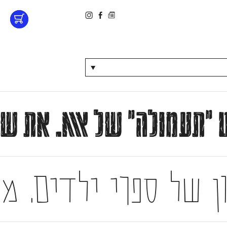
▼
נט ״תעמולה״ של אאא. את 
ן של ספרי ילדים. 