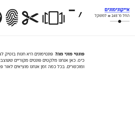
׳־ÏÀÌáãíî*XÍljkwhsVöהþÅסyÇeÞБP8¢Ú
אייקונימונים
החל מ־
245
₪
למשקל
פונטי מוני מה?
פונטימונים היא חנות בוטיק לג
כיס. כאן אנחנו מלקטים פונטים מקוריים שעוצבו
ומוכשרים. בכל כמה זמן אנחנו מוציאים לאור פ