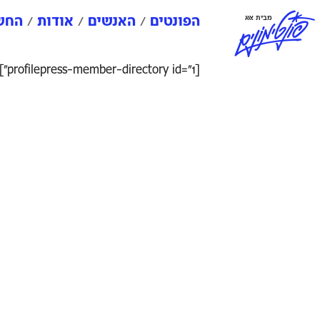
פ
ו
נ
ט
י
מ
ו
נ
י
ם
מבית אאא
הפונטים
האנשים
אודות
החשב
[profilepress-member-directory id="1"]