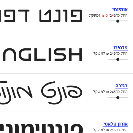
פונט דפו
אותיותי
החל מ־
245
0
₪
למשקל
Now with English – פלסיבו הוא פונט סנס מוחצן
פלסיבו
החל מ־
245
₪
למשקל
בגירה
פונט מונ
החל מ־
245
₪
למשקל
פונטימונים 
אורון קלאסי
החל מ־
245
₪
למשקל