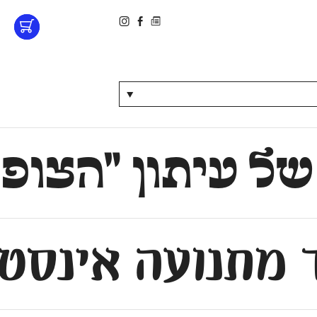
▼
 של עיתון ״הצו
 מתנועה אינסטי