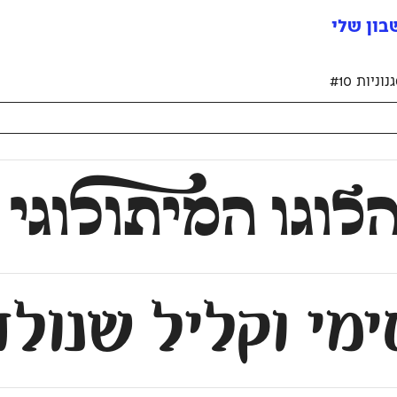
ון שלי
יות #10
וגו המיתו
ל
וגי
מי וקליל שנולד