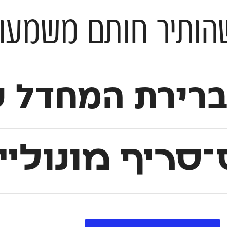
מעותי על עולם הטיפוגרפיה
ברירת המחדל 
־סריף מונולי