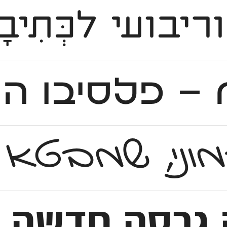
ריבועי לכְּת
ים.
והרמוני, שמב
שה לפונט הקלאסי ש