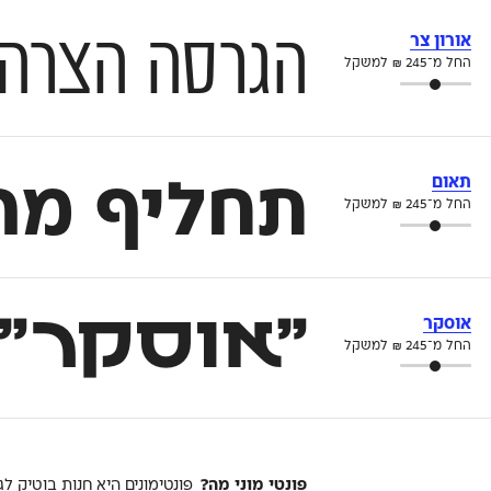
הגרסה הצרה של הפ
אורון צר
החל מ־
245
₪
למשקל
תאום
תחליף מה
החל מ־
245
₪
למשקל
״אוסקר״ 
אוסקר
החל מ־
245
₪
למשקל
פונטי מוני מה?
פונטימונים היא חנות בוטיק לג