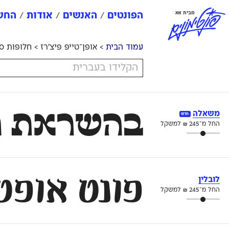
פ
ו
נ
ט
י
מ
ו
נ
י
ם
מבית אאא
הפונטים
האנשים
אודות
החשב
עמוד הבית
> אופן־טייפ פיצ׳רז > חלופות סגנונ
בהשראת הל
משאלה
חדש
החל מ־
245
₪
למשקל
פונט אופטי
לובלין
החל מ־
245
₪
למשקל