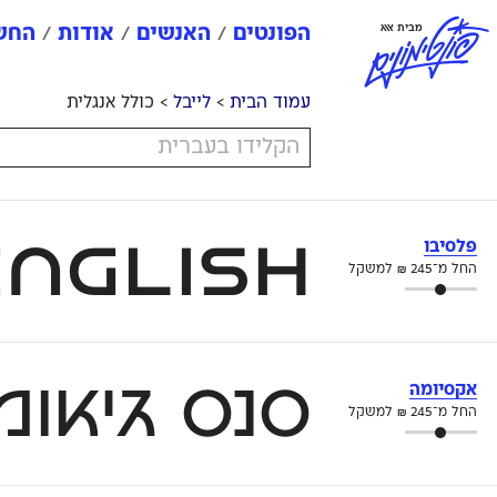
פ
ו
נ
ט
י
מ
ו
נ
י
ם
מבית אאא
הפונטים
האנשים
אודות
החשב
עמוד הבית
>
לייבל
> כולל אנגלית
Now with English – פלסיבו הוא פונט סנס מוחצן
פלסיבו
החל מ־
245
₪
למשקל
סנס גיאומ
אקסיומה
החל מ־
245
₪
למשקל