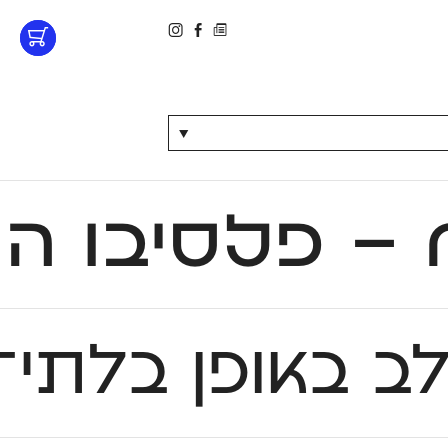
▼
ים.
ב באופן בלתי־ש