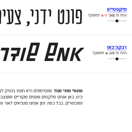
פונט ידני, צעיר ונונשלנטי
מיקסטייפ
החל מ־
245
0
₪
למשקל
אמש שודר 
רבקה־באו
החל מ־
245
₪
למשקל
פונטי מוני מה?
פונטימונים היא חנות בוטיק לג
כיס. כאן אנחנו מלקטים פונטים מקוריים שעוצבו
ומוכשרים. בכל כמה זמן אנחנו מוציאים לאור פ