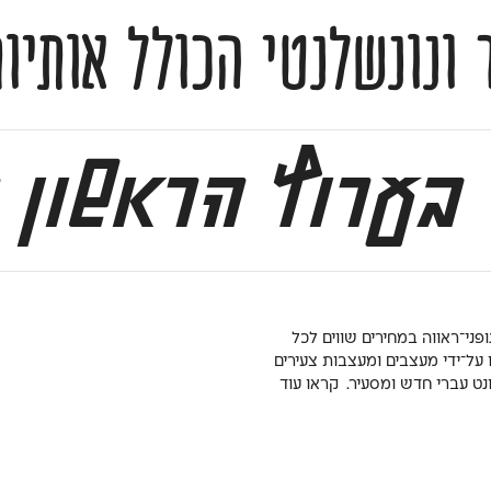
 הכולל אותיות באנגלית ומשקל של אייקונים
בערוץ הראשון ה
ופני־ראווה במחירים שווים לכל
 על־ידי מעצבים ומעצבות צעירים
ונט עברי חדש ומסעיר.
קראו עוד