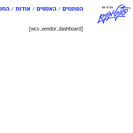
פ
ו
נ
ט
י
מ
ו
נ
י
ם
מבית אאא
הפונטים
האנשים
אודות
החשב
[wcv_vendor_dashboard]