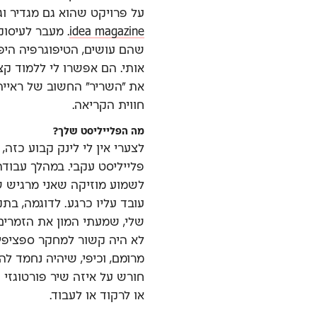
על פרויקט שהוא גם מגדיר וג
idea magazine
. מעבר לעיסוק
שהם עושים, הטיפוגרפיה היפ
אותי. הם אפשרו לי ללמוד קצ
את ״השריר״ החשוב של ראיית
חווית הקריאה.
מה הפלייליסט שלך?
לצערי אין לי לינק קבוע כזה,
פלייליסט עקבי. במהלך עבודה
לשמוע מוזיקה שאני מרגיש 
עובד עליו כרגע. לדוגמה, ב
שלי, שמעתי המון את הזמרי
לא היה קשור למחקר ספציפי
מרומם, וכיפי, שיהיה נחמד לה
חורש על איזה שיר פורטוגזי
או לרקוד או לעבוד.