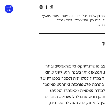
דר בן־שלום
יהלי זיו
יוני האוזר
ליאור ליפשיץ
ל
עידו בק
עידן טסלר
עמיר גלברד
ור כהן
 ב־1990, הוא מעצב מושן־גרפיקס ואינטראקטיב ובוגר
. אם תמהרו, תמצאו אותו ביבנה, רגע לפני שהוא
ד במיתוג לטלוויזיה ולמסך בסטודיו של
ר בהרבה פלטפורמות ומתרגש מאימג׳־
למידה עצמאית (אמנותית וטכנית)
תוכן חדש גורם לו להשראה. החברים
ין לו מוזה, הוא נהנה להיטען בים,