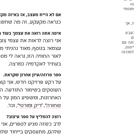
vi
פשטתי
אם לא היית מעצב, אז באיזה מקצ
כנראה מקעקע, זה מה שחשב
, אך
בעבע
איפה אתה רואה את עצמך בעוד ח
ם
אני רוצה לראות את עצמי צוב
ונה עם
יסט),
עצמאי. בנוסף, מאוד נהניתי 
למכונה
לאור החוויה הזו, נראה לי מ
בעתיד לאקדמיה כמרצה.
ספר פרוזה/עיון אחרון שקראת.
על רקע פרויקט חדש, אני קו
העוסקים בשימור התודעה. ה
האחרונות, ומשפיע המון על הת
שחורה
״, ״
ריק ומורטי
״, וכו׳.
רוצה להמליץ על ספר עיצוב?
לרֹב כשזה מגיע לספרים, אני
שלהם, מתעסקים בייחוד שלה