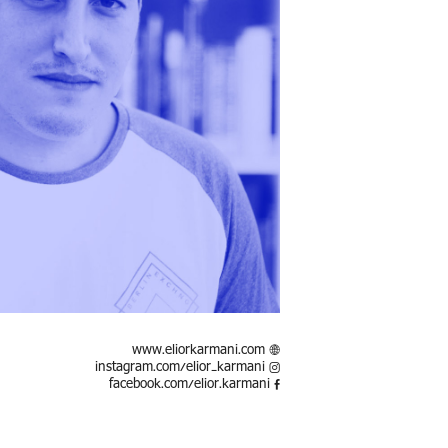
www.eliorkarmani.com
instagram.com/elior_karmani
facebook.com/elior.karmani