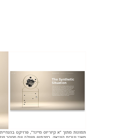
תמונות מתוך ״א קיוריוס מיינד״, פרויקט בהנחיית
מאני ונורית קוניאק, בשיתוף פעולה עם מחקר של 