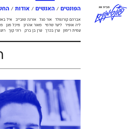
פ
ו
נ
ט
י
מ
ו
נ
י
ם
מבית אאא
הפונטים
האנשים
אודות
החשב
אברהם קורנפלד
אור סגל
אורנה שובייב
איל באו
ליה אופיר
ליעד שדמי
מאור אהרון
מיכל מגן
מי
עמית רימון
ערן בכרך
ערן בן ברק
רוני קוך
רועי
ה