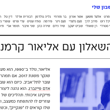
ון שלי
מרט
אלעד משען
אשר אורון
בר מזרחי
גליה גולדמן
דבורית אדלר
דין טל
ה
כל רוט
מירב לרך
נֹעם גלעדי
נֹעם וינר
פירמה
סתיו עסיס
עדי פרש
עופרי גי
 סטרדי
רן שאולי
שביט יעקב
שיר נידם
שירה כהן
שני איבגי
תומר אג׳י
תימ
שאלון עם אליאור קרמני
אליאור, נולד
שנקר משנת 2017
עובר לתל־אביב. כיום הוא עוב
אדם פיינברג
. הוא נהנה ליצו
מייקינג איכותי. תהליכים של 
עוזרים לו להתפתח כמעצב, ו
שלו קוראים לו ״פנקייק״, וכשא