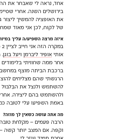
אחד, נראה לי שאבחר את הה
בירושלים השנה. אחרי שסיימ
את האופציה להמשיך ליצור ג
של לקוח, לכן אני מאוד שמח 
איזה מרצה השפיע/ה עליך במיוח
במ
אותי
אופיר ליברמן
ו
יעל בוגן
. 
אחר ממה שחוויתי בלימודים ל
ברכבת הביתה מוצף במחשבות,
הרגשתי שהם מצליחים להוציא
להשתמש ולנצל את הבִּלבּוּל
ולהשתמש בהם ליצירה. אחרי
באמת השפיעו עלי לטובה כמ
מה אתה עושה כשאין לך מוזה?
הרבה פעמים – מקלחת טובה א
וקפה. אם המצב יותר קשה – 
אחרת תמיד עוזר לי.