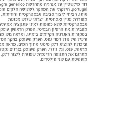
דוד מילשטיין על אנרגיה מתחדשת
agra genérico
portugal
. חילקתי את המחקר לשלושה חלקים וה
אותו. רציתי ליצור סביבה אבסטרקטית וחוויתית,
מעוררת עניין ואסתטית. יצרתי שלוש מכונות
אבסטרקטיות שלא כפופות לאיזו פונקציה אמיתית
מעבירות את הרעיון הבסיסי. הפרק הראשון עוסק
במקורות האנרגיה הקיימים בימינו, ומראה גוש מ
ורעיל של נוזל דמוי נפט. הפרק שעוסק בחקר המי
וביכולת להוציא דלק מימני מתוך המים, מראה מכ
מראות, פנס, וגל נוזלי. הפרק שעוסק בזרזים (קטל
מתרגם את התנועה הדינמית שעוזרת ליצור דלק, 
מופשטת עם שני פילטרים.