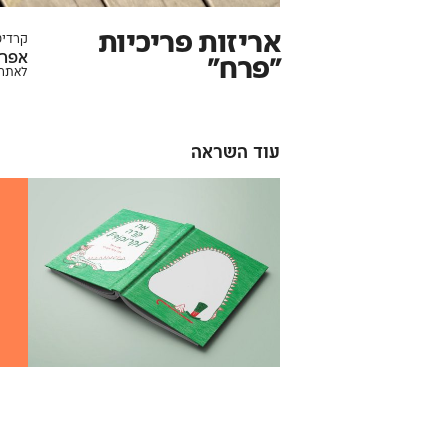
אריזות פריכיות
קרדיט
אפרת
״פרח״
לאתר 
עוד השראה