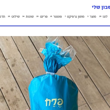
ון שלי
לוגו
מוצר
מושן גרפיקס
פוסטר
פרינט
שונות
שילוט
תדמ
20
34
20
61
7
3
20