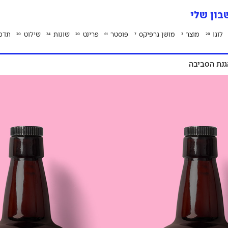
ון שלי
לוגו
מוצר
מושן גרפיקס
פוסטר
פרינט
שונות
שילוט
תדמ
20
34
20
61
7
3
20
גנת הסביבה