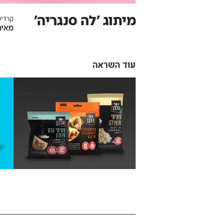
מיתוג ׳לה סנגריה׳
קרדיט
מאיה
עוד השראה