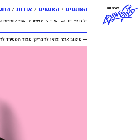
פ
ו
נ
ט
י
מ
ו
נ
י
ם
מבית אאא
הפונטים
האנשים
אודות
החשב
כל העיצובים
איור
אריזה
אתר אינטרנט
3
61
12
233
→
עיצוב אתר ׳בואו להבריק׳ עבור המשרד לה