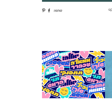
קט
שתפו: