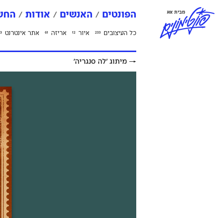
פ
ו
נ
ט
י
מ
ו
נ
י
ם
מבית אאא
הפונטים
האנשים
אודות
החשב
כל העיצובים
איור
אריזה
אתר אינטרנט
3
61
12
233
→
מיתוג ׳לה סנגריה׳