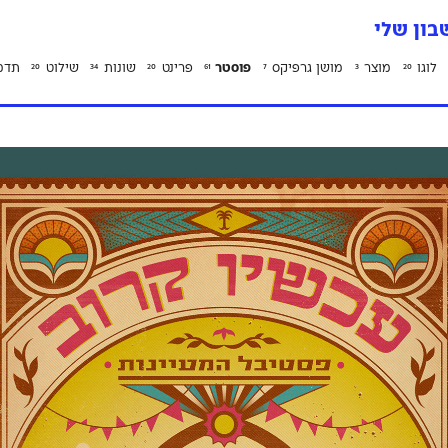
ון שלי
לוגו
מוצר
מושן גרפיקס
פוסטר
פרינט
שונות
שילוט
תדמ
20
34
20
61
7
3
20