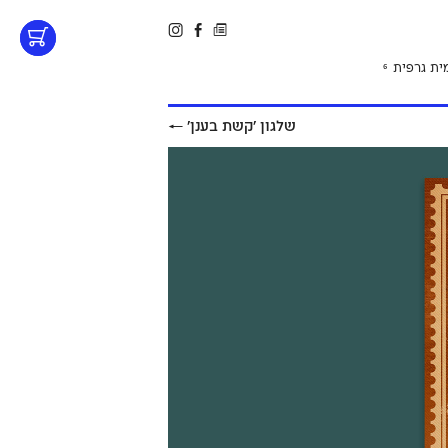
ית גרפית
6
שלגון ׳קשת בענן׳
←