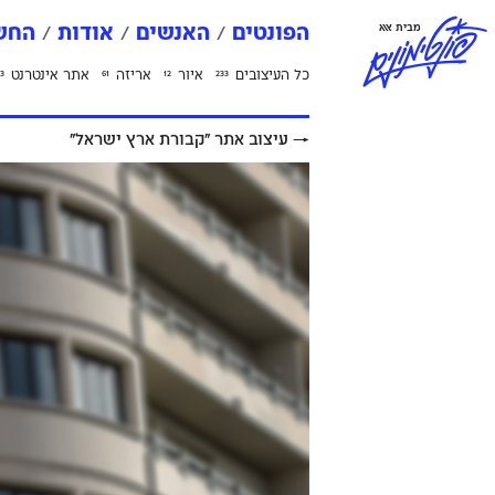
פ
ו
נ
ט
י
מ
ו
נ
י
ם
מבית אאא
הפונטים
האנשים
אודות
החשב
כל העיצובים
איור
אריזה
אתר אינטרנט
3
61
12
233
→
עיצוב אתר ״קבורת ארץ ישראל״