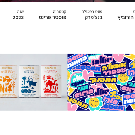
פונט בפעולה
קטגוריה
שנה
 הורוביץ
בנצ׳מרק
פוסטר
פרינט
2023