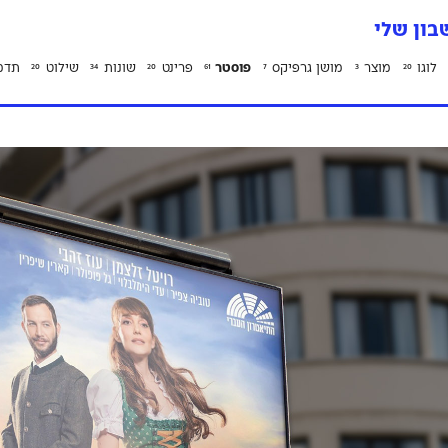
ון שלי
לוגו
מוצר
מושן גרפיקס
פוסטר
פרינט
שונות
שילוט
תדמ
20
34
20
61
7
3
20