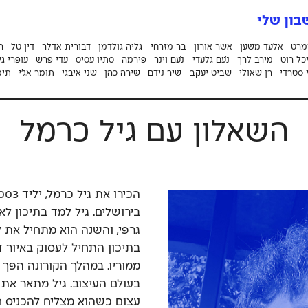
ון שלי
מרט
אלעד משען
אשר אורון
בר מזרחי
גליה גולדמן
דבורית אדלר
דין טל
ה
כל רוט
מירב לרך
נֹעם גלעדי
נֹעם וינר
פירמה
סתיו עסיס
עדי פרש
עופרי גי
 סטרדי
רן שאולי
שביט יעקב
שיר נידם
שירה כהן
שני איבגי
תומר אג׳י
תימ
השאלון עם גיל כרמל
גרפי, והשנה הוא מתחיל את לי
בתיכון התחיל לעסוק באיור 
ממוריו. במהלך הקורונה הפך
בעולם העיצוב. גיל מתאר את 
עצום כשהוא מצליח להכניס ח