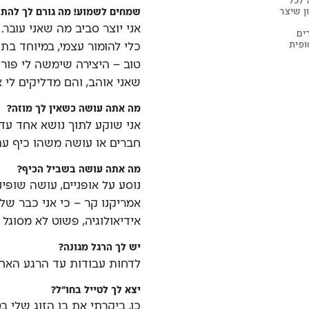
 לכל
ן שיצר
שמחים לשמוע! מה גורם לך להתר
אני יוצר סביב מה שאני עובר.
ים
ופית
כלי להומור עצמי, במיוחד בת
טוב – היצירה שימשה לי פורק
שאני אוהב, והם מדליקים לי א
מה אתה עושה כשאין לך מוזה?
אני שוקע לתוך נושא אחד עד 
חברים או עושה משהו כיף עם ב
מה אתה עושה בשביל הכיף?
נוסע על אופניים, עושה שופי
אמריקנו קר – כי אני כבר של
אידיאולוגיה, פשוט לא מסוגל 
יש לך הרגל מגונה?
לדחות עבודות עד הרגע האחרו
יצא לך לטייל בחו״ל?
כן, ביקרתי את בן הזוג שלי ב