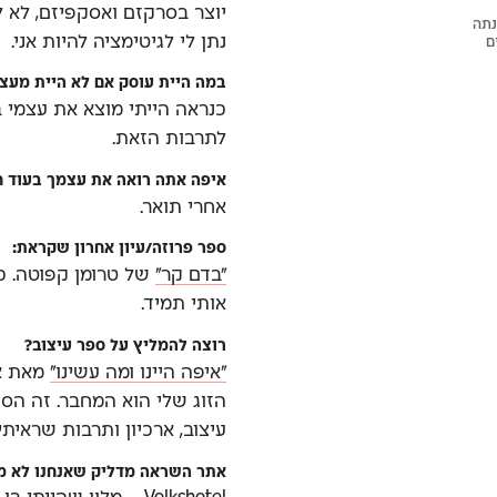
יוצר בסרקזם ואסקפיזם, לא 
נבנתה
נתן לי לגיטימציה להיות אני.
ם
במה היית עוסק אם לא היית מעצ
כנראה הייתי מוצא את עצמי 
לתרבות הזאת.
איפה אתה רואה את עצמך בעוד ח
אחרי תואר.
ספר פרוזה/עיון אחרון שקראת:
"בדם קר"
של טרומן קפוטה. כ
אותי תמיד.
רוצה להמליץ על ספר עיצוב?
"איפה היינו ומה עשינו"
מאת אמ
הזוג שלי הוא המחבר. זה הס
עיצוב, ארכיון ותרבות שראיתי
אתר השראה מדליק שאנחנו לא מכ