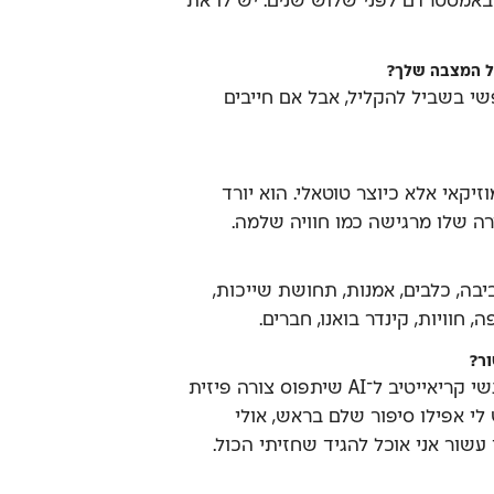
 באמסטרדם לפני שלוש שנים. יש לו את
ל המצבה שלך?
מכין Cartoon Type חופשי בשביל להקליל, אבל אם חייבים
Tyle. לא רק כמוזיקאי אלא כיוצר טוטאלי. הוא יורד
ירה שלו מרגישה כמו חוויה שלמה.
יבה, כלבים, אמנות, תחושת שייכות,
ה, חוויות, קינדר בואנו, חברים.
ור?
אני צופה מלחמת עולם בין אנשי קריאייטיב ל־AI שיתפוס צורה פיזית
 לי אפילו סיפור שלם בראש, אולי
עשור אני אוכל להגיד שחזיתי הכול.