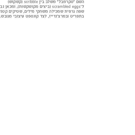
השם “סקרמבל” משלב בין scribble (קשקוש)
ל־scrambled eggs (ביצים מקושקשות), ומכאן 
שפה גרפית שמכילה משחקי מילים, שטיקים קטני
בתפריט ובמרצ'נדייז, לצד קונספט עיצובי מגובש.