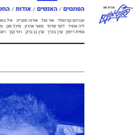
פ
ו
נ
ט
י
מ
ו
נ
י
ם
מבית אאא
הפונטים
האנשים
אודות
החשב
אברהם קורנפלד
אור סגל
אורנה שובייב
איל באו
ליה אופיר
ליעד שדמי
מאור אהרון
מיכל מגן
מי
עמית רימון
ערן בכרך
ערן בן ברק
רוני קוך
רועי