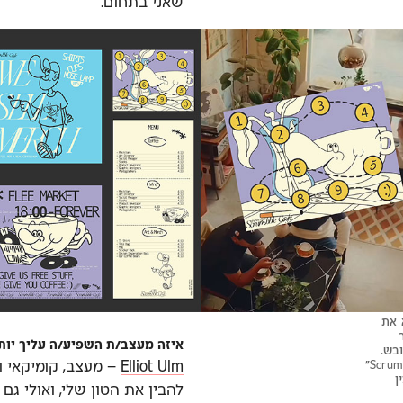
שאני בתחום.
 את
איזה מעצב/ת השפיע/ה עליך יות
ובש.
Elliot Ulm
– מעצב, קומיקאי וי
מתוך הרצון הזה נולד פרויקט הדמיה ל־"Scrumble Café"
ן
להבין את הטון שלי, ואולי גם