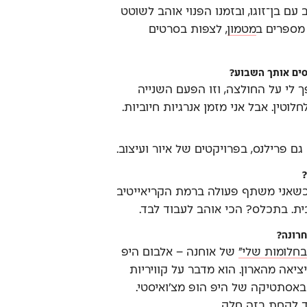
 עם בן־זוגו, ובזמנו הפנוי אוהב לשוטט
מספרים ב
מטמון
, לצפות בסרטים
סים אותך השבוע?
 לי על החולצה, וזו הפעם השנייה
לוטין. אבל אני מזמן אנרגיות חיוביות.
ם פרילנס, בפרויקטים של איור ועיצוב.
ל כשאני משתף פעולה ברמת הקריאייטיב
בית. בתכלס? הכי אוהב לעבוד לבד.
חרונה?
בחלומות שלי״
של אוחנה – אלבום היפ
ציאה מהארון. הוא מדבר על קוויריות
באסתטיקה של היפ הופ מצ'ואיסטי.
ד לקחת בזה חלק.