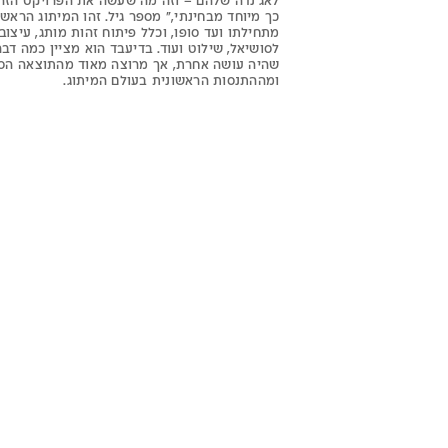
לאג'נדה שלהם – וזה מה שעשה את הפרויקט הזה
כך מיוחד מבחינתי," מספר גיל. זהו המיתוג הראשו
מתחילתו ועד סופו, וכלל פיתוח זהות מותג, עיצוב
לסושיאל, שילוט ועוד. בדיעבד הוא מציין כמה דבר
שהיה עושה אחרת, אך מרוצה מאוד מהתוצאה הס
ומההתנסות הראשונית בעולם המיתוג.