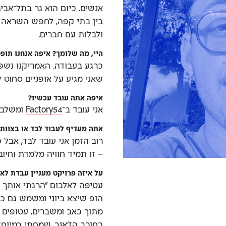
אנשים. כיום הוא גר בתל־אביב
בין בתי קפה, לחפש השראה 
ולבלות עם חברים.
היי, מה שלומך? איפה אנחנו תופ
כרגע בעבודה. האמריקנו נשפך
שאני מגיע על אופניים סחוט לח
איפה אתה עובד עכשיו?
אני עובד ב־
Factory54
ומשלב ג
אתה מעדיף לעבוד לבד או בצוות?
רוב הזמן אני עובד לבד, אב
– זו תמיד חוויה מלמדת וחיו
על איזה פרויקט מעניין עבדת לא
עטיפה לאלבום
״הרגתי אותך 
הופ שיצא ביוני ומשמש גם כי
מתוך כאב ומשברים, עטופים 
כחובב הז'אנר, שמחתי במיוח