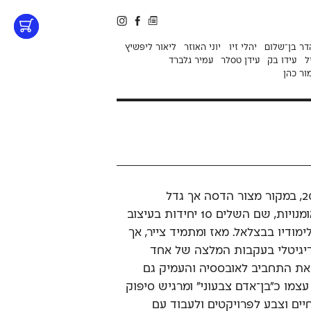
דר בן־שלום
יהלי זיו
יוני האוזר
ליאור ליפשיץ
ל
עידו בק
עידן טסלר
עמיר גלברד
ור כהן
הכירו את גיל כרמל, יליד 2003, במקור מצור הדסה אך גדל
בירושלים. גיל למד בתיכון לאומנויות, שם השלים 10 יחידות בעיצוב
מודיו בבצלאל. מאז ומתמיד צייר, אך
דיגיטלי בעקבות המלצה של אחד
 את התחביב לאובססיה והעמיק גם
עצמו כ״בן־אדם צבעוני״ ומרגיש סיפוק
יים וצבע לפרויקטים ולעבוד עם