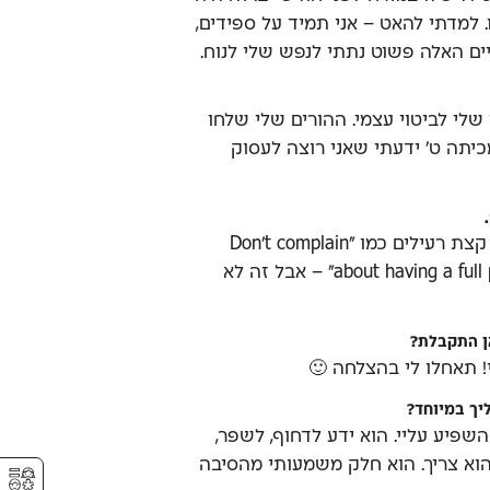
 למדתי להאט – אני תמיד על ספידים,
ים האלה פשוט נתתי לנפש שלי לנוח.
שלי לביטוי עצמי. ההורים שלי שלחו
מכיתה ט' ידעתי שאני רוצה לעסוק
כל מה שעולה לי זה ציטוטים קצת רעילים כמו "Don't complain
about having a full plate if your goal was to eat" – אבל זה לא
אן התקבלת?
 תאחלו לי בהצלחה 🙂
יך במיוחד?
השפיע עליי. הוא ידע לדחוף, לשפר,
וא צריך. הוא חלק משמעותי מהסיבה
⚥︎