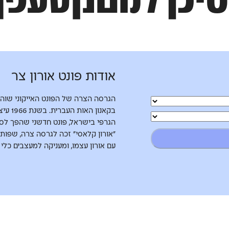
ךלמםנןסעפףצץקרשת
אודות פונט אורון צר
הגרסה הצרה של הפונט האייקוני שוהפ
בקאנון 
הגרפי בישראל, פונט חדשני שהפך לסמ
"אורון קלאסי" זכה לגרסה צרה, שפות
עם אורון עצמו, ומעניקה למעצבים כלי י