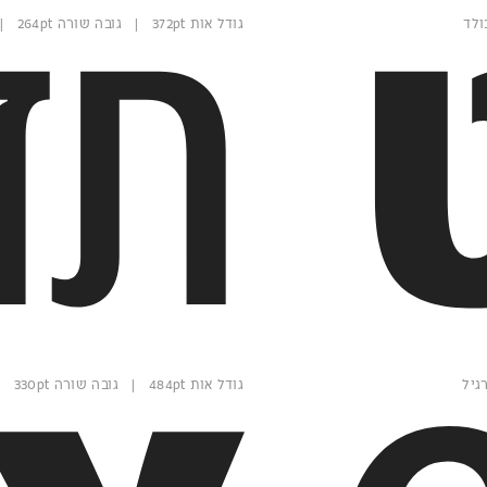
תז
גודל אות 372pt | גובה שורה 264pt | משקל רגיל
גודל אות 484pt | גובה שורה 330pt | משקל בולד