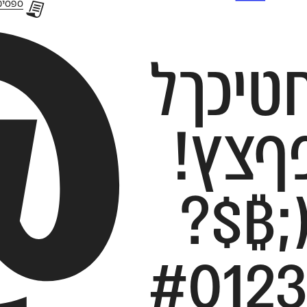
ספסימוֹן pdf 
@
אבגדהוזחטיכךל
מםנןסעפףצץ!
;₿$?
#012