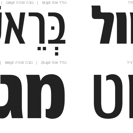
גודל אות 182pt | גובה שורה 128pt | משקל רגיל
ל
בְּרֵא
ט
מגי
גודל אות 254pt | גובה שורה 188pt | משקל בולד