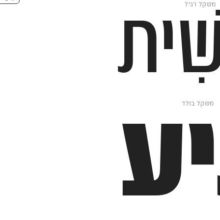
שִׁית
ע