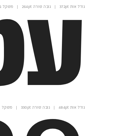
עט
גודל אות 372pt | גובה שורה 264pt | משקל בולד
גודל אות 484pt | גובה שורה 330pt | משקל רגיל