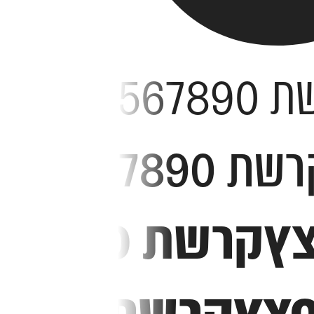
123
123456
1234567890