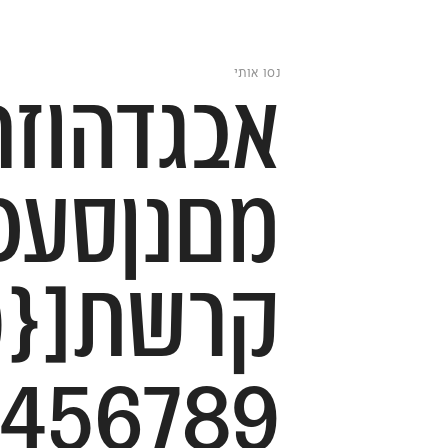
נסו אותי
קרשת[{(
3456789