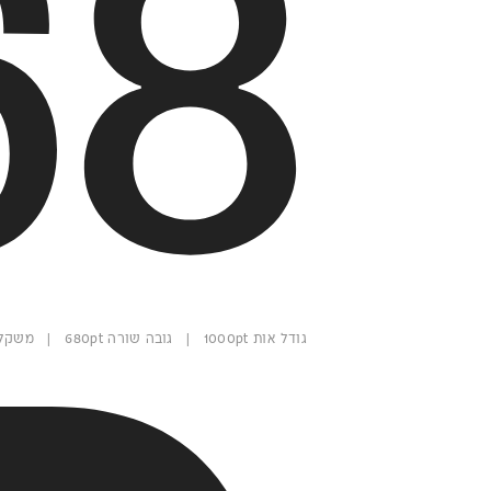
68
גודל אות 1000pt | גובה שורה 680pt | משקל בולד