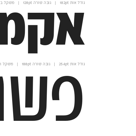
גודל אות 182pt | גובה שורה 128pt | משקל בולד
אקמו
פשו
גודל אות 254pt | גובה שורה 188pt | משקל רגיל