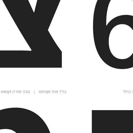
צג
גודל אות 1000pt | גובה שורה 680pt | משקל רגיל