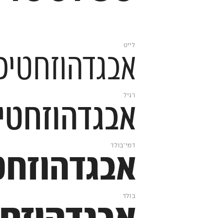
לייט
אבגדהוזחטיכךלמ
רגיל
אבגדהוזחטיכךל
דמי־בולד
אבגדהוזחטיכ
בולד