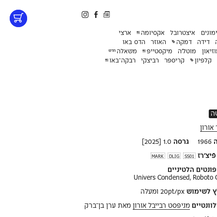
מונים
איצטרובל
אקסיומה
ארצי
דידה
דמקה
האוזר
הדס באו
זיאון
מוטל׳ה
מיקסטייפ
משאלה
חדש
קלפיון
קריספר
רביצקי
רבקה־באו
ה
אורון
1966
גרסה
1.0 [2025]
ֿיצ'רז
MARK
DLIG
SS01
ונטים הלטיניים
Univers Condensed, Roboto
ץ לשימוש
20pt/px ומעלה
וונטיים
מניפסט רבייבל אורון
מאת ערן בן־ברק