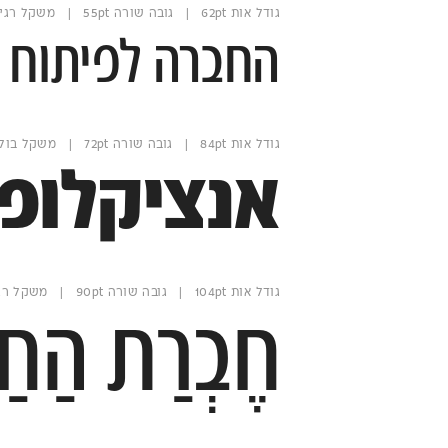
גודל אות 62pt | גובה שורה 55pt | משקל רגיל
החברה לפיתוח י
גודל אות 84pt | גובה שורה 72pt | משקל בולד
אנציקלופד
גודל אות 104pt | גובה שורה 90pt | משקל רגיל
חֶבְרַת הַחַ