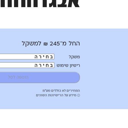
אבגדהוזחטיכ
החל מ־
245
₪
למשקל
משקל
רישיון שימוש
הוספה לסל
המחירים לא כוללים מע”מ
מידע על הרישיונות השונים