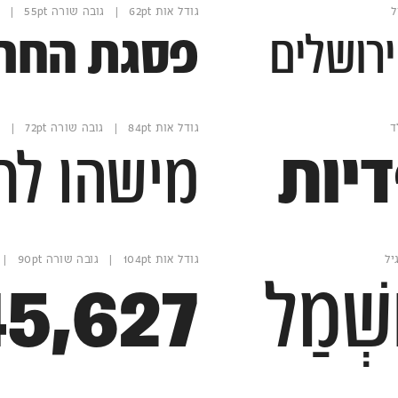
גודל אות 62pt | גובה שורה 55pt | משקל בולד
רושלים
פסגת החרמ
גודל אות 84pt | גובה שורה 72pt | משקל רגיל
יות
מישהו לרו
גודל אות 104pt | גובה שורה 90pt | משקל בולד
שְׁמַל
45,627