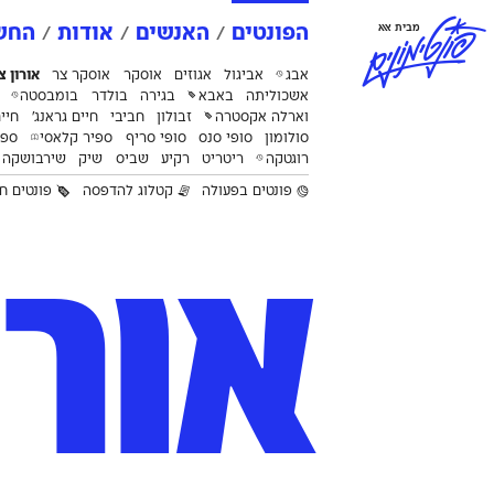
פ
ו
נ
ט
י
מ
ו
נ
י
ם
מבית אאא
הפונטים
האנשים
אודות
החשב
אבג
אביגול
אגוזים
אוסקר
אוסקר צר
אורון צ
אשכוליתה
באבא
בגירה
בולדר
בומבסטה
וארלה אקסטרה
זבולון
חביבי
חיים גראנג׳
חיי
סולומון
סופי סנס
סופי סריף
ספיר קלאסי
ספק
רוגטקה
ריטריט
רקיע
שביס
שיק
שירבושקה
פונטים בפעולה
קטלוג להדפסה
פונטים חי
אורו