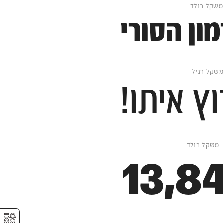
ון הסורי
ץ איתו!
13,8
⚥︎