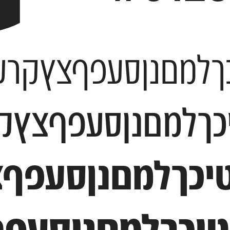
םנןסעפףצץקרשת 4567890
מםנןסעפףצץקרשת 7890
ךלמםנןסעפףצץקרשת 