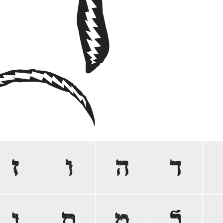
ת
ד
ה
ו
ז
ל
מ
ם
נ