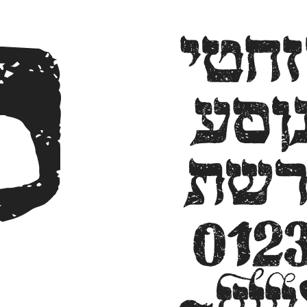
ק
אבגדהוזחטי
כךלמםנןסע
פףצץקרשת
012
שש
~