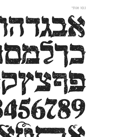
נסו אותי
3456789
אתט
אל