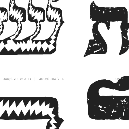
ת
שש
גודל אות 460pt | גובה שורה 340pt | משקל קו פנימי