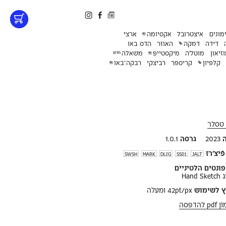
מונים
איצטרובל
אקסיומה
ארצי
דידה
דמקה
האוזר
הדס באו
זיאון
מוטל׳ה
מיקסטייפ
משאלה
חדש
קלפיון
קריספר
רביצקי
רבקה־באו
 טסלר
2023
גרסה
1.0.1
ֿיצ'רז
SWSH
MARK
DLIG
SS01
JALT
ונטים הלטיניים
Han
ץ לשימוש
42pt/px ומעלה
להדפסה