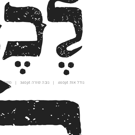
לֶכֶ
גודל אות 460pt | גובה שורה 340pt | משקל מחוספס