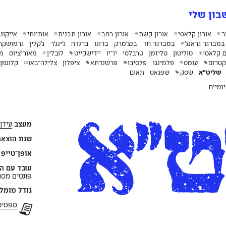
ון שלי
ר
אורון קלאסי
אורון קשת
אורון רחב
אורון תבנית
אותיותי
אייקוני
במברגר גראנג׳
במברגר חד
בנצ׳מרק
ברונו
ברנדה
ג׳ינג׳ר
ג׳קלין
גרמושקה
ם קלאסי
טוליטון
טליזמן
טרבלסי
יו־יו
יידישקייט
לובלין
מאוריציוס
מו
טרום
עומס
פלמינגו
פלסיבו
פרשנדתא
ציפלון
צלילה־באו
קלוגמן
שליט״א
שסק
שפגאט
תאום
נמיים
ט״א
מעצב
עידן
שנת הוצאה
אופן־טייפ פ
עובד עם הפ
פונטים מסוג d Sketch
גודל מומל
ספסימוֹן pdf 