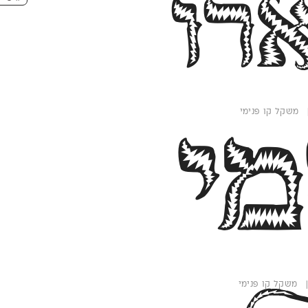
ארוֹ
י