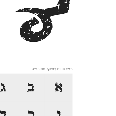
ל
מפת תווים (משקל מחוספס)
א
ב
ג
י
כ
ך