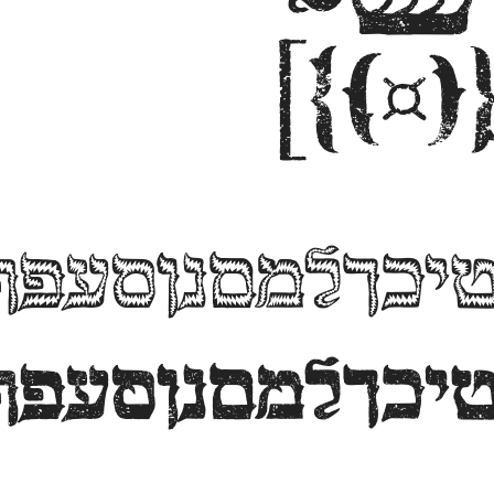
ךלמםנןסעפףצץקרשת 
ךלמםנןסעפףצץקרשת 