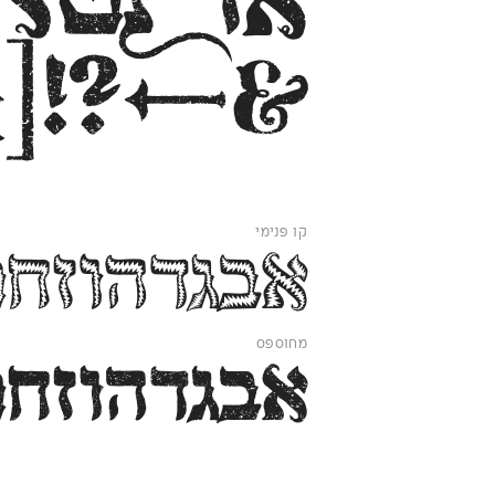
&←‭[{(‬¤‭)}‬‭]‬‭!?‬
קו פנימי
אבגדהוזחטיכ
מחוספס
אבגדהוזחטיכ