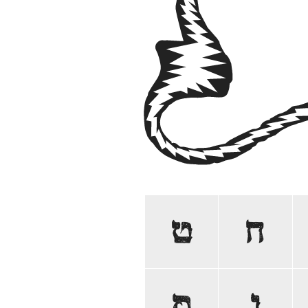
ח
ט
ן
ס