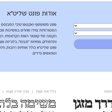
אודות פונט שליט״א
פונט משופשף ואקספרסיבי המבוסס ע
המסורתיות צוירו מחדש במשיכות מכח
הקצנה של קונטור האות הקלאסית. האו
ותלתולים, מתיחת ״זנבות״, בלוריות מ
פונט שליט״א כולל אותיות רחבות, חלפים
וסוואשים נדירים.
גודל אות 56pt | גובה שורה 50pt | משקל קו פנימי
עטלף אבק נס דרך מזגן