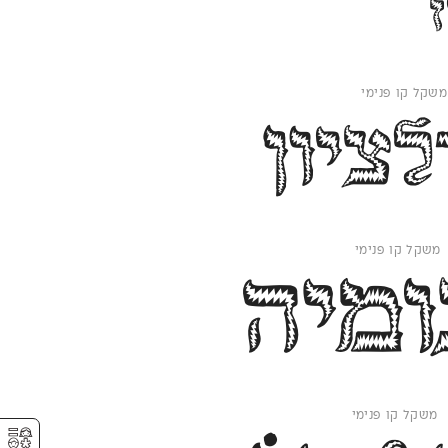
ציון
ומיה
⚥︎