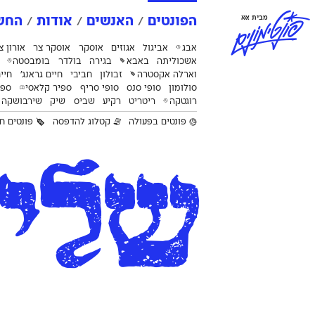
פ
ו
נ
ט
י
מ
ו
נ
י
ם
מבית אאא
הפונטים
האנשים
אודות
החשב
אבג
אביגול
אגוזים
אוסקר
אוסקר צר
אורון צ
אשכוליתה
באבא
בגירה
בולדר
בומבסטה
וארלה אקסטרה
זבולון
חביבי
חיים גראנג׳
חיי
סולומון
סופי סנס
סופי סריף
ספיר קלאסי
ספק
רוגטקה
ריטריט
רקיע
שביס
שיק
שירבושקה
פונטים בפעולה
קטלוג להדפסה
פונטים חי
שלי