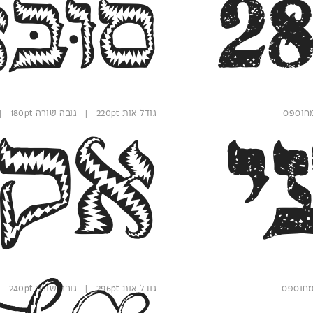
28
סוּבּ
גודל אות 220pt | גובה שורה 180pt | משקל קו פנימי
י
אקמ
גודל אות 296pt | גובה שורה 240pt | משקל קו פנימי